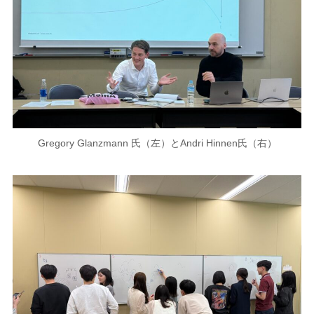
Gregory Glanzmann 氏（左）とAndri Hinnen氏（右）