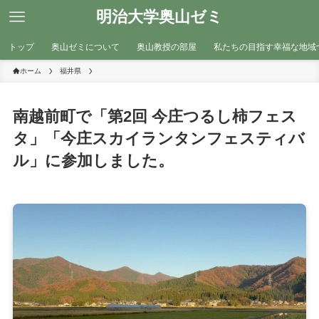
明治大学奥山ゼミ
トップ
奥山ゼミについて
奥山教授の部屋
私たちの目指す幸福な地域
ホーム
福井県
南越前町で「第2回 今庄つるし柿フェス
タ」「今庄スカイランタンフェスティバ
ル」に参加しました。